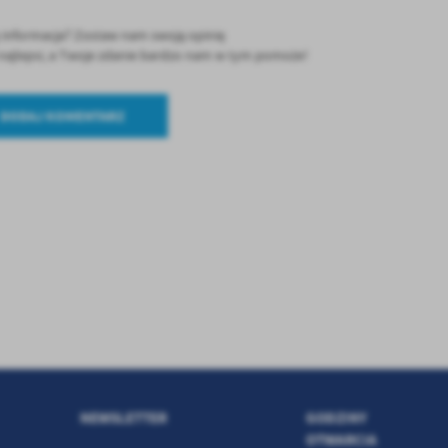
ę informacja? Zostaw nam swoją opinię
ć najlepsi, a Twoje zdanie bardzo nam w tym pomoże!
DODAJ KOMENTARZ
NEWSLETTER
GODZINY
OTWARCIA