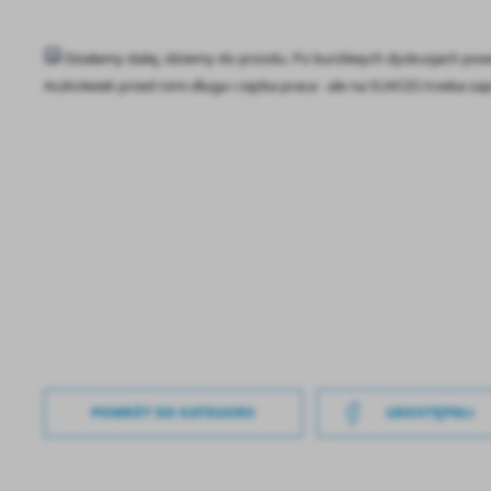
Działamy dalej, idziemy do przodu. Po burzliwych dyskusjach pow
Aczkolwiek przed nimi długa i ciężka praca - ale na SUKCES trzeba z
POWRÓT
DO KATEGORII
UDOSTĘPNIJ