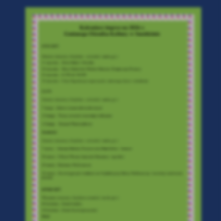
a
kom
z
ci