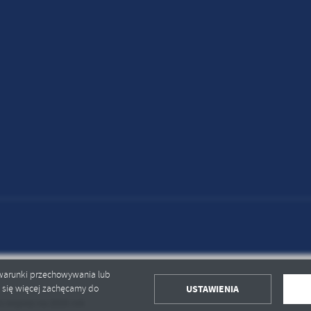
ć warunki przechowywania lub
USTAWIENIA
ć się więcej zachęcamy do
mprez na 2026 rok