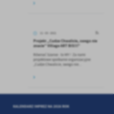
11 - 03 - 2021
Projekt „Cudze Chwalicie, swego nie
znacie” Village ART BIS!!!”
Równać Szanse : to MY ! Za nami
projektowe spotkanie organizacyjne
„Cudze Chwalicie, swego nie...
KALENDARZ IMPREZ NA 2026 ROK