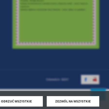
Odwiedzin: 66037
Powered by
2ClickPortal® - Portale nowej generacji
ODRZUĆ WSZYSTKIE
ZEZWÓL NA WSZYSTKIE
Harmonogram odbioru odpadów 2026
DO GÓRY