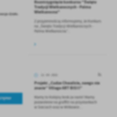
Rozstrzygnięcie konkursu "Święto
Tradycji Wielkanocnych - Palma
Wielkanocna"
woje dzieło.
Z przyjemnością informujemy, że Konkurs
na „Święto Tradycji Wielkanocnych -
Palma Wielkanocna”...
11 - 03 - 2021
Projekt „Cudze Chwalicie, swego nie
znacie” Village ART BIS!!!”
Mamy to Kolejny krok za nami! Mamy
STĘPNY
pozwolenie na graffiti na przystankach
w Sieciach oraz w Witkowie...