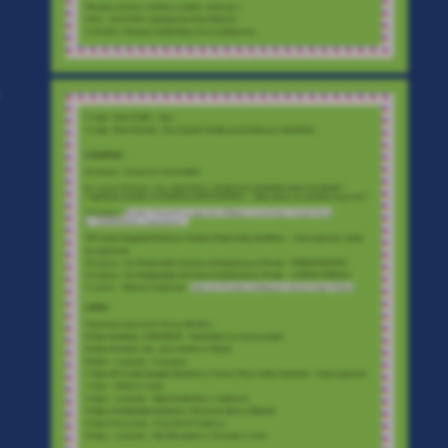
.
a
w