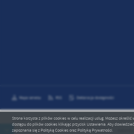
Mapa serwisu
RSS
Deklaracja dostępności
Strona korzysta z plików cookies w celu realizacji usług. Możesz określi
Copyright by gok.smoldzino.com.pl
dostępu do plików cookies klikając przycisk Ustawienia. Aby dowiedzie
zapoznania się z Polityką Cookies oraz Polityką Prywatności.
Kalendarz i