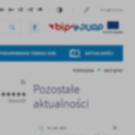
PODAROWANIE TERENU GOK
AKTUALNOŚCI
POPRZEDNI
NASTĘPNY
Pozostałe
aktualności
Ocena 0/5
01 - 04 - 2021