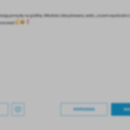
stają pomysły na grafikę. Młodzież zdecydowana, widzi ,,oczami wyobraźni s
apracować
POPRZEDNI
NA