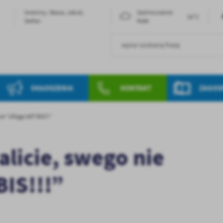
Imieniny: Sława, Jakub,
Zachmurzenie
24°C
Stefan
Małe
OGŁOSZENIA
KONTAKT
ZAGOS
e” Village ART BIS!!!”
licie, swego nie
BIS!!!”