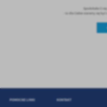
Spodobała Ci si
- to dla Ciebie staramy się by
POMOCNE LINKI
KONTAKT