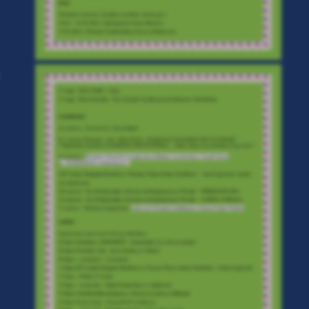
.
a
w