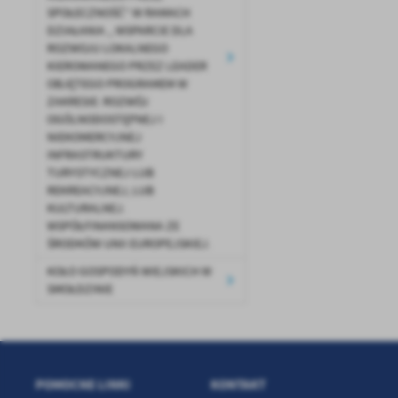
SPOŁECZNOŚĆ” W RAMACH
DZIAŁANIA „ WSPARCIE DLA
ROZWOJU LOKALNEGO
KIEROWANEGO PRZEZ LEADER
OBJĘTEGO PROGRAMEM W
ZAKRESIE: ROZWÓJ
OGÓLNODOSTĘPNEJ I
NIEKOMERCYJNEJ
INFRASTRUKTURY
TURYSTYCZNEJ LUB
REKREACYJNEJ, LUB
KULTURALNEJ.
WSPÓŁFINANSOWANA ZE
ŚRODKÓW UNII EUROPEJSKIEJ.
KOŁO GOSPODYŃ WIEJSKICH W
SMOŁDZINIE
POMOCNE LINKI
KONTAKT