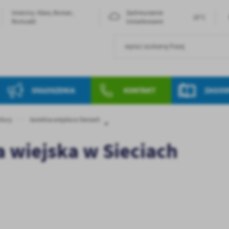
Imieniny: Klara, Roman,
Zachmurzenie
25°C
Romuald
Umiarkowane
OGŁOSZENIA
KONTAKT
ZAGOS
ltury
świetlica wiejska w Sieciach
a wiejska w Sieciach