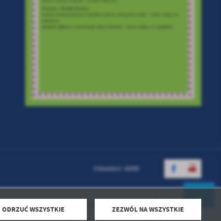
Odwiedzin: 66090
Powered by
2ClickPortal® - Portale nowej generacji
ODRZUĆ WSZYSTKIE
ZEZWÓL NA WSZYSTKIE
Harmonogram odbioru odpadów 2026
DO GÓRY