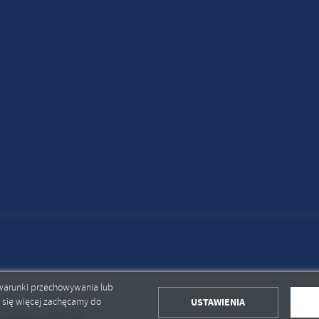
ć warunki przechowywania lub
USTAWIENIA
ć się więcej zachęcamy do
ez na 2026 rok