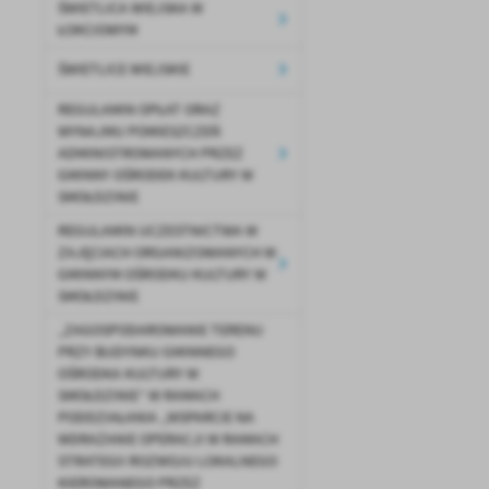
ŚWIETLICA WIEJSKA W
ŁOKCIOWYM
ŚWIETLICE WIEJSKIE
REGULAMIN OPŁAT ORAZ
WYNAJMU POMIESZCZEŃ
ADMINISTROWANYCH PRZEZ
GMINNY OŚRODEK KULTURY W
SMOŁDZINIE
REGULAMIN UCZESTNICTWA W
ZAJĘCIACH ORGANIZOWANYCH W
GMINNYM OŚRODKU KULTURY W
SMOŁDZINIE
„ZAGOSPODAROWANIE TERENU
PRZY BUDYNKU GMINNEGO
OŚRODKA KULTURY W
SMOŁDZINIE” W RAMACH
PODDZIAŁANIA „WSPARCIE NA
WDRAŻANIE OPERACJI W RAMACH
STRATEGII ROZWOJU LOKALNEGO
KIEROWANEGO PRZEZ