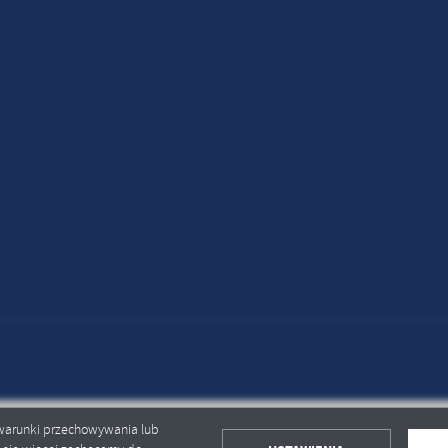
ć warunki przechowywania lub