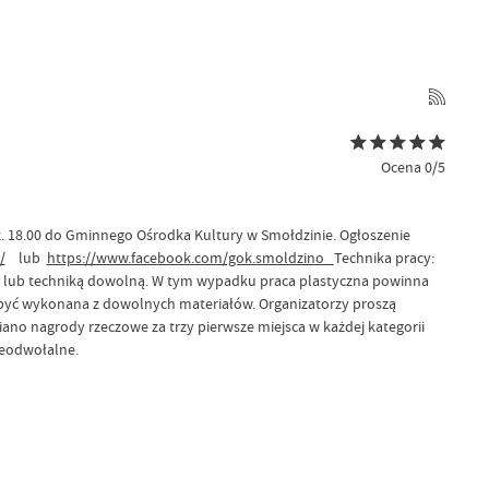
Ocena 0/5
dz. 18.00 do Gminnego Ośrodka Kultury w Smołdzinie. Ogłoszenie
/
lub
https://www.facebook.com/gok.smoldzino
Technika pracy:
ną, lub techniką dowolną. W tym wypadku praca plastyczna powinna
e być wykonana z dowolnych materiałów. Organizatorzy proszą
nagrody rzeczowe za trzy pierwsze miejsca w każdej kategorii
ieodwołalne.