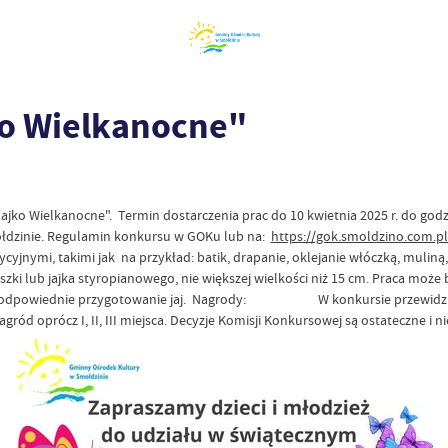
ko Wielkanocne"
Jajko Wielkanocne". Termin dostarczenia prac do 10 kwietnia 2025 r. do go
mołdzinie. Regulamin konkursu w GOKu lub na:
https://gok.smoldzino.com.pl
yjnymi, takimi jak na przykład: batik, drapanie, oklejanie włóczką, muli
zki lub jajka styropianowego, nie większej wielkości niż 15 cm. Praca moż
raz odpowiednie przygotowanie jaj. Nagrody: W konkursie przewidziano 
d oprócz I, II, III miejsca. Decyzje Komisji Konkursowej są ostateczne i n