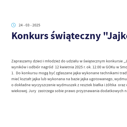
24 - 03 - 2025
Konkurs świąteczny "Jaj
Zapraszamy dzieci i młodzież do udziału w świątecznym konkursie ,,
wyników i odbiór nagród 12 kwietnia 2025 r. ok. 12.00 w GOKu w S
1. Do konkursu mogą być zgłaszane jajka wykonane technikami tradyc
mieć kształt jajka lub wykonana na bazie jajka ugotowanego, wydmus
o dokładne wyczyszczenie wydmuszek z resztek białka i żółtka o
wiekowej. Jury zastrzega sobie prawo przyznawania dodatkowych nagró