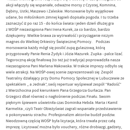
akcji włączyły się wspaniałe, odważne morsy z Czystej, Komnina,
Dębiny, Ustki, Maszewo i Zaleskie. Morsowanie było wyjątkowe
udane, bo miłośnikom zimnej kąpieli dopisała pogoda. I tu trzeba
zaznaczyć iż po raz 15 - do końca świata i jeden dzień dłużej gra
z WOŚP niezastąpiona Pani Irena Kurek, za co bardzo, bardzo
dziękujemy. Wielkie brawa za wytrwałość i przyciąganie niczym
magnes do Wielkiej Orkiestry Świątecznej Pomocy. Podczas
morsowania każdy mógł się posilić zupą gulaszową, którą
przygotowały Panie Renia Żydyk i Józia Mazurek. Zupka - palce lizać.
Tegoroczną akcję finałową (to też już tradycja) poprowadziła nasza
niezastąpiona Pani Marlena Makowska. W trakcie imprezy odbyło się
wiele atrakcji. Na WOŚP-owej scenie zaprezentowali się: Zespół
Teatralny działający przy Domu Pomocy Społecznej w Lubuczewie ze
spektaklem „ a Jednak”, swój repertuar wyśpiewał zespół “Radość”
z Wierzchocina pod kierunkiem Pana Grzegorza Gurłacza. Pan
Grzegorz dbał również o nagłośnienie podczas Finału. Swoim
pięknym śpiewem uświetniła czas Dominika Hebda. Marta i Kamil
Karmelita , czyli Teatr Obieżyświat zagrali wspaniałe przedstawienie
o pokonywaniu strachu. Profesjonalizm aktorów budził podziw.
Nieodzowną częścią WOŚP była licytacja, która trwała przez całą
imprezę. Licytować można było vouchery, różne drobiazgi, gadżety,