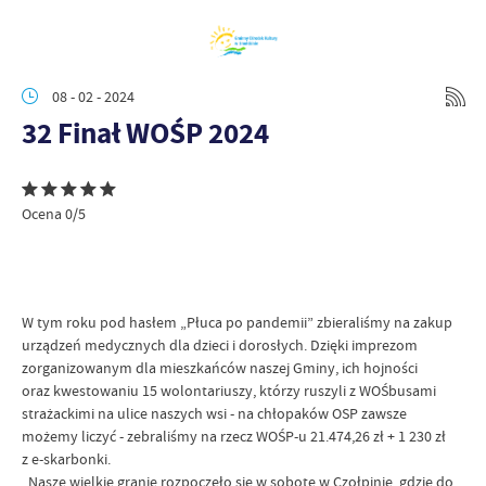
08 - 02 - 2024
32 Finał WOŚP 2024
Ocena 0/5
W tym roku pod hasłem „Płuca po pandemii” zbieraliśmy na zakup
urządzeń medycznych dla dzieci i dorosłych. Dzięki imprezom
zorganizowanym dla mieszkańców naszej Gminy, ich hojności
oraz kwestowaniu 15 wolontariuszy, którzy ruszyli z WOŚbusami
strażackimi na ulice naszych wsi - na chłopaków OSP zawsze
możemy liczyć - zebraliśmy na rzecz WOŚP-u 21.474,26 zł + 1 230 zł
z e-skarbonki.
Nasze wielkie granie rozpoczęło się w sobotę w Czołpinie, gdzie do