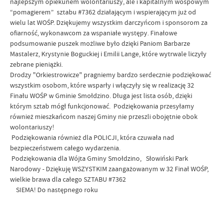
najlepszym opiekunem wolontariuszy, ale i kapitalnym wośpowym
“pomagierem” sztabu #7362 działającym i wspierającym już od
wielu lat WOŚP. Dziękujemy wszystkim darczyńcom i sponsorom za
ofiarność, wykonawcom za wspaniałe występy. Finałowe
podsumowanie puszek możliwe było dzięki Paniom Barbarze
Mastalerz, Krystynie Boguckiej i Emilii Lange, które wytrwale liczyły
zebrane pieniążki.
Drodzy "Orkiestrowicze" pragniemy bardzo serdecznie podziękować
wszystkim osobom, które wsparły i włączyły się w realizację 32
Finału WOŚP w Gminie Smołdzino. Długa jest lista osób, dzięki
którym sztab mógł funkcjonować. Podziękowania przesyłamy
również mieszkańcom naszej Gminy nie przeszli obojętnie obok
wolontariuszy!
Podziękowania również dla POLICJI, która czuwała nad
bezpieczeństwem całego wydarzenia.
Podziękowania dla Wójta Gminy Smołdzino, Słowiński Park
Narodowy - Dziękuję WSZYSTKIM zaangażowanym w 32 Finał WOŚP,
wielkie brawa dla całego SZTABU #7362
SIEMA! Do następnego roku