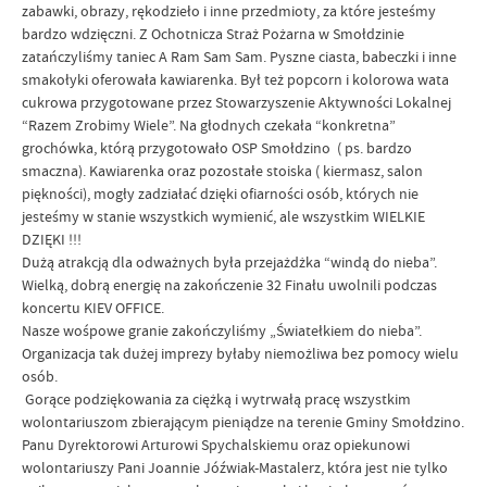
zabawki, obrazy, rękodzieło i inne przedmioty, za które jesteśmy
bardzo wdzięczni. Z Ochotnicza Straż Pożarna w Smołdzinie
zatańczyliśmy taniec A Ram Sam Sam. Pyszne ciasta, babeczki i inne
smakołyki oferowała kawiarenka. Był też popcorn i kolorowa wata
cukrowa przygotowane przez Stowarzyszenie Aktywności Lokalnej
“Razem Zrobimy Wiele”. Na głodnych czekała “konkretna”
grochówka, którą przygotowało OSP Smołdzino ( ps. bardzo
smaczna). Kawiarenka oraz pozostałe stoiska ( kiermasz, salon
piękności), mogły zadziałać dzięki ofiarności osób, których nie
jesteśmy w stanie wszystkich wymienić, ale wszystkim WIELKIE
DZIĘKI !!!
Dużą atrakcją dla odważnych była przejażdżka “windą do nieba”.
Wielką, dobrą energię na zakończenie 32 Finału uwolnili podczas
koncertu KIEV OFFICE.
Nasze wośpowe granie zakończyliśmy „Światełkiem do nieba”.
Organizacja tak dużej imprezy byłaby niemożliwa bez pomocy wielu
osób.
Gorące podziękowania za ciężką i wytrwałą pracę wszystkim
wolontariuszom zbierającym pieniądze na terenie Gminy Smołdzino.
Panu Dyrektorowi Arturowi Spychalskiemu oraz opiekunowi
wolontariuszy Pani Joannie Jóźwiak-Mastalerz, która jest nie tylko